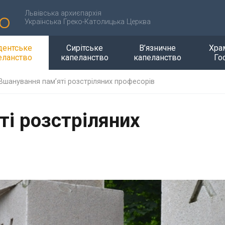
Львівська архиєпархія
Українська Греко-Католицька Церква
дентське
Сирітське
В’язничне
Хра
еланство
капеланство
капеланство
Го
Вшанування пам’яті розстріляних професорів
ті розстріляних