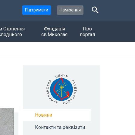
Підтримати
Намірення
м Стрітення
Фундація
Про
споднього
св.Миколая
портал
Новини
Контакти та реквізити