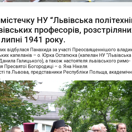
дмістечку НУ “Львівська політехні
івських професорів, розстріляни
 липні 1941 року.
блих відбулася Панахида за участі Преосвященнішого влади
ьких капеланів – о.
Юрка Остапюка
(капелан НУ “Львівська
Данила Галицького), а також настоятеля львівського римо-
 Пресвятої Богородиці – о. Яна Нікеля.
асті та Львова, представники Республіки Польща, академічн
.