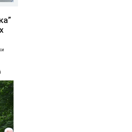
ка”
х
ки
і