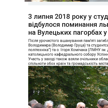
3 липня 2018 року у сту
відбулося поминання льв
на Вулецьких пагорбах у
Після урочистого вшанування пам’яті заги
Володимира (
Володимир Груца
) та студентс
політехніка”) та о.
Ігоря Хомічака
(ЛМНУ ім. 
католицького кафедрального собору Успіння
Участь у заході також взяли очільники обл
спільноти обох країн та громадськість міста