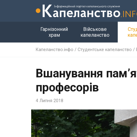
Гарнізонний
Військове
Сту
храм
капеланство
кап
Капеланство.інфо
/
Студентське капеланство
/
Вшанування пам’я
професорів
4 Липня 2018