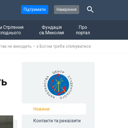
Підтримати
Намірення
м Стрітення
Фундація
Про
споднього
св.Миколая
портал
так не виходить – з Богом треба спілкуватися
ть
Новини
Контакти та реквізити