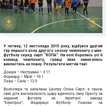
У четвер, 12 листопада 2015 року, відбувся другий
тур першого кола другого сезону чемпіонату з міні-
футболу серед сиріт “КОПА”. На полі боролись усі 6
команд чемпіонату, гравці яких намагались
викластись на повну.
Результати матчів такі:
Довіра – Нестримні – 3:11
Форвард – Мрія – 16:1
Леви – Сила – 12:0
Волонтери та капелани Центру Опіки Сиріт, а також
самі діти висловлюють щиру вдячність пану Оресту за
надання футзалу на території заводу
“Електрон”, Федерації Футболу Львова за