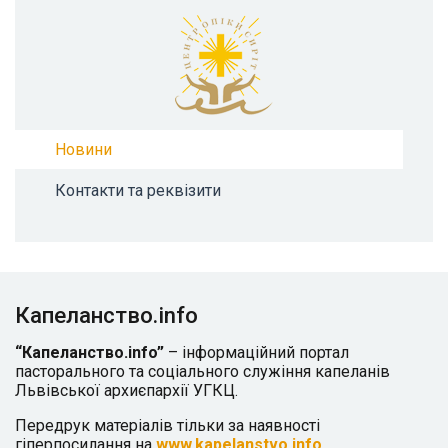
Новини
Контакти та реквізити
Капеланство.info
“Капеланство.info”
– інформаційний портал
пасторального та соціального служіння капеланів
Львівської архиєпархії УГКЦ.
Передрук матеріалів тільки за наявності
гіперпосилання на
www.kapelanstvo.info