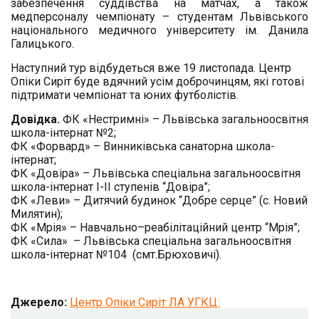
забезпечення суддівства на матчах, а також
медперсоналу чемпіонату – студентам Львівського
національного медичного університету ім. Данила
Галицького.
Наступний тур відбудеться вже 19 листопада. Центр
Опіки Сиріт буде вдячний усім доброчинцям, які готові
підтримати чемпіонат та юних футболістів.
Довідка.
ФК «Нестримні» –
Львівська загальноосвітня
школа-інтернат №2;
ФК «Форвард» – Винниківська санаторна школа-
інтернат;
ФК «Довіра» – Львівська спеціальна загальноосвітня
школа-інтернат І-ІІ ступенів “Довіра”;
ФК «Леви» – Дитячий будинок “Добре серце” (с. Новий
Милятин);
ФК «Мрія» – Навчально–реабілітаційний центр “Мрія”;
ФК «Сила» – Львівська спеціальна загальноосвітня
школа-інтернат №104 (смт.Брюховичі).
Джерело:
Центр Опіки Сиріт ЛА УГКЦ