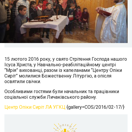
15 лютого 2016 року, у свято Стрітення Господа нашого
Ісуса Христа, у Навчально-реабілітаційному центрі
“Мрія” вихованці, разом із капеланами “Центру Опіки
Сиріт” молилися Божественну Літургію, а опісля
освятили свічки.
Особливими гостями були начальник та працівники
соціальної служби Личаківського району.
Центр Опіки Сиріт ЛА УГКЦ
{gallery=COS/2016/02-17/}