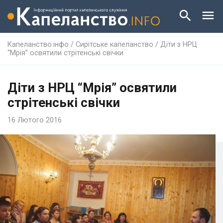
Капеланство.інфо
/
Сирітське капеланство
/
Діти з НРЦ
“Мрія” освятили стрітенські свічки
Діти з НРЦ “Мрія” освятили
стрітенські свічки
16 Лютого 2016