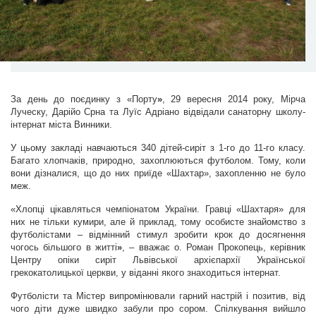
За день до поєдинку з «Порту
»
, 29 вересня 2014 року, Мірча
Луческу, Дарійо Срна та Луїс Адріано відвідали санаторну школу-
інтернат міста Винники.
У цьому закладі навчаються 340 дітей-сиріт з 1-го до 11-го класу.
Багато хлопчаків, природно, захоплюються футболом. Тому, коли
вони дізналися, що до них приїде «Шахтар», захопленню не було
меж.
«
Хлопці цікавляться чемпіонатом України. Гравці «Шахтаря» для
них не тільки кумири, але й приклад, тому особисте знайомство з
футболістами – відмінний стимул зробити крок до досягнення
чогось більшого в житті
»
, – вважає о. Роман Прокопець, керівник
Центру опіки сиріт Львівської архієпархії Української
грекокатолицької церкви, у віданні якого знаходиться інтернат.
Футболісти та Містер випромінювали гарний настрій і позитив, від
чого діти дуже швидко забули про сором. Спілкування вийшло