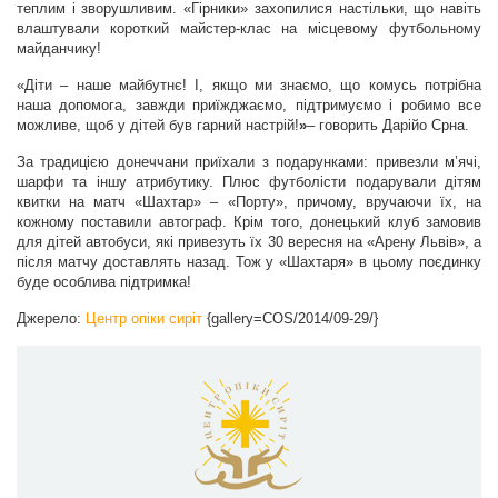
теплим і зворушливим. «Гірники» захопилися настільки, що навіть
влаштували короткий майстер-клас на місцевому футбольному
майданчику!
«
Діти – наше майбутнє! І, якщо ми знаємо, що комусь потрібна
наша допомога, завжди приїжджаємо, підтримуємо і робимо все
можливе, щоб у дітей був гарний настрій!
»
– говорить Дарійо Срна.
За традицією донеччани приїхали з подарунками: привезли м’ячі,
шарфи та іншу атрибутику. Плюс футболісти подарували дітям
квитки на матч «Шахтар» – «Порту», причому, вручаючи їх, на
кожному поставили автограф. Крім того, донецький клуб замовив
для дітей автобуси, які привезуть їх 30 вересня на «Арену Львів», а
після матчу доставлять назад. Тож у «Шахтаря» в цьому поєдинку
буде особлива підтримка!
Джерело:
Центр опіки сиріт
{gallery=COS/2014/09-29/}