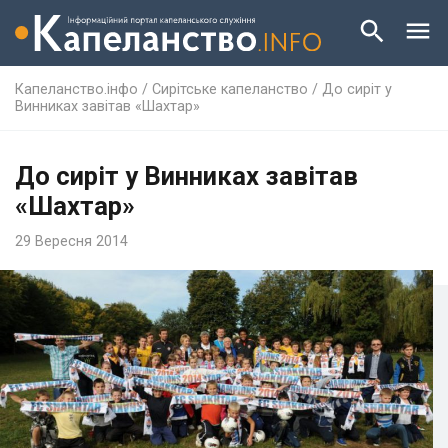
Капеланство.інфо
/
Сирітське капеланство
/
До сиріт у
Винниках завітав «Шахтар»
До сиріт у Винниках завітав
«Шахтар»
29 Вересня 2014