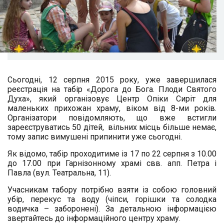
Сьогодні, 12 серпня 2015 року, уже завершилася
реєстрація на табір «Дорога до Бога. Плоди Святого
Духа», який організовує Центр Опіки Сиріт для
маленьких прихожан храму, віком від 8-ми років.
Організатори повідомляють, що вже встигли
зареєструватись 50 дітей, вільних місць більше немає,
тому запис вимушені припинити уже сьогодні.
Як відомо, табір проходитиме із 17 по 22 серпня з 10.00
до 17.00 при Гарнізонному храмі свв. апп. Петра і
Павла (вул. Театральна, 11).
Учасникам табору потрібно взяти із собою головний
убір, перекус та воду (чіпси, горішки та солодка
водичка – заборонені).
За детальною інформацією
звертайтесь до інформаційного центру храму.