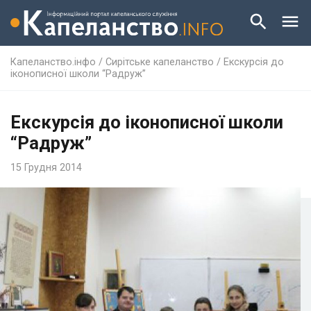
Капеланство.інфо
/
Сирітське капеланство
/
Екскурсія до
іконописної школи “Радруж”
Екскурсія до іконописної школи
“Радруж”
15 Грудня 2014