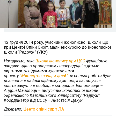
12 грудня 2014 року, учасники іконописної школи, що
при Центрі Опіки Сиріт, мали екскурсію до Іконописної
школи “Радруж” (УКУ).
Нагадаємо, така
Школа іконопису при ЦОС
функціонує
завдяки вдало проведеному напередодні з дітьми-
сиротами та відомими художниками
проекту
“Мистецтво заради дітей”
: їх спільні роботи були
реалізовані на благодійному аукціоні, а за вилучені
кошти закуплені необхідні матеріали. Іконописець –
Андрій Майовець – випускник іконописної школи
Українського Католицького Університету “Радруж”.
Координатор від ЦОСу – Анастасія Дякун.
Джерело:
Центр опіки сиріт ЛА