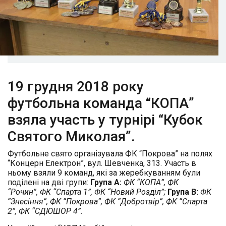
19 грудня 2018 року
футбольна команда “КОПА”
взяла участь у турнірі “Кубок
Святого Миколая”.
Футбольне свято організувала ФК “Покрова” на полях
“Концерн Електрон”, вул. Шевченка, 313.
Участь в
ньому взяли 9 команд, які за жеребкуванням були
поділені на дві групи:
Група А:
ФК “КОПА”, ФК
“Рочин”, ФК “Спарта 1”, ФК “Новий Розділ”;
Група В:
ФК
“Знесіння”, ФК “Покрова”, ФК “Добротвір”, ФК “Спарта
2”, ФК “СДЮШОР 4”.