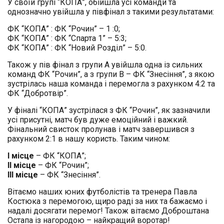
У своїй групі “КОПА”, обійшла усі команди та
однозначно увійшла у півфінал з такими результатами:
ФК “КОПА” : ФК “Рочин” – 1 :0;
ФК “КОПА” : ФК “Спарта 1” – 5:3;
ФК “КОПА” : ФК “Новий Розділ” – 5:0.
Також у пів фінал з групи А увійшла одна із сильних
команд ФК “Рочин”, а з групи В – ФК “Знесіння”, з якою
зустрілась наша команда і перемогла з рахунком 4:2 та
ФК “Добротвір”.
У фіналі “КОПА” зустрілася з ФК “Рочин”, як зазначили
усі присутні, матч був дуже емоційний і важкий.
Фінальний свисток пролунав і матч завершився з
рахунком 2:1 в нашу користь. Таким чином:
І місце
– ФК “КОПА”;
ІІ місце
– ФК “Рочин”;
ІІІ місце
– ФК “Знесіння”.
Вітаємо наших юних футболістів та тренера Павла
Костюка з перемогою, щиро раді за них та бажаємо і
надалі досягати перемог! Також вітаємо Доброштана
Остапа із нагородою – найкращий воротар!