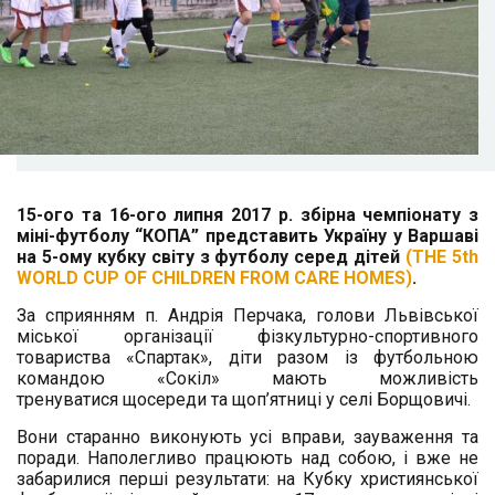
15-ого та 16-ого липня 2017 р. збірна чемпіонату з
міні-футболу “КОПА” представить Україну у Варшаві
на 5-ому кубку світу з футболу серед дітей
(THE 5th
WORLD CUP OF CHILDREN FROM CARE HOMES)
.
За сприянням п. Андрія Перчака, голови Львівської
міської організації фізкультурно-спортивного
товариства «Спартак», діти разом із футбольною
командою «Сокіл» мають можливість
тренуватися щосереди та щоп’ятниці у селі Борщовичі.
Вони старанно виконують усі вправи, зауваження та
поради. Наполегливо працюють над собою, і вже не
забарилися перші результати: на Кубку християнської