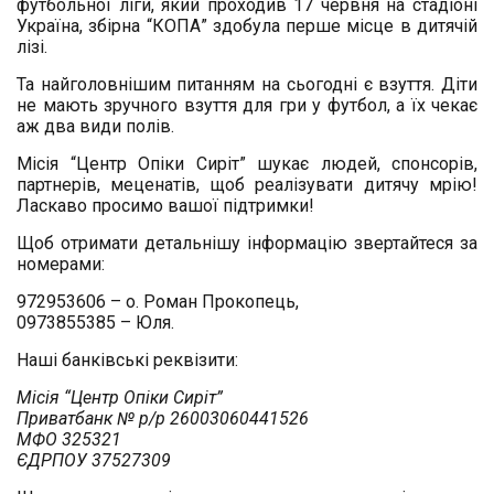
футбольної ліги, який проходив 17 червня на стадіоні
Україна, збірна “КОПА” здобула перше місце в дитячій
лізі.
Та найголовнішим питанням на сьогодні є взуття. Діти
не мають зручного взуття для гри у футбол, а їх чекає
аж два види полів.
Місія “Центр Опіки Сиріт” шукає людей, спонсорів,
партнерів, меценатів, щоб реалізувати дитячу мрію!
Ласкаво просимо вашої підтримки!
Щоб отримати детальнішу інформацію звертайтеся за
номерами:
972953606 – о. Роман Прокопець,
0973855385 – Юля.
Наші банківські реквізити:
Місія “Центр Опіки Сиріт”
Приватбанк № р/р 26003060441526
МФО 325321
ЄДРПОУ 37527309