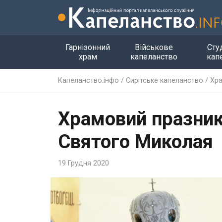
Гарнізонний
Військове
Сту
храм
капеланство
кап
Капеланство.інфо
/
Сирітське капеланство
/
Хра
Храмовий празник
Святого Миколая
19 Грудня 2020