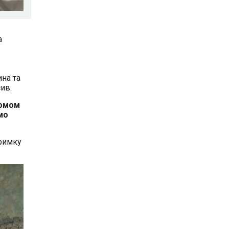
а
на та
ив:
домом
мо
тримку