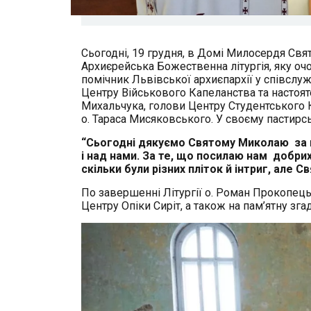
Сьогодні, 19 грудня, в Домі Милосердя Свя
Архиєрейська Божественна літургія, яку о
помічник Львівської архиєпархії у співслуж
Центру Військового Капеланства та настояте
Михальчука, голови Центру Студентського К
о. Тараса Мисяковського. У своєму пастир
“Сьогодні дякуємо Святому Миколаю за 
і над нами. За те, що посилаю нам добрих
скільки були різних пліток й інтриг, але 
По завершенні Літургії о. Роман Прокопець
Центру Опіки Сиріт, а також на пам’ятну з