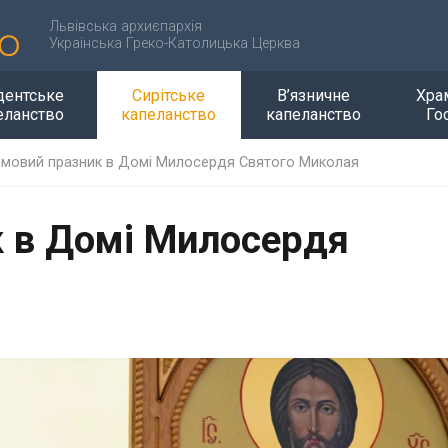
Львівська архиєпархія
Українська Греко-Католицька Церква
дентське
Сирітське
В’язничне
Хра
еланство
капеланство
капеланство
Го
мовий празник в Домі Милосердя Святого Миколая
 в Домі Милосердя