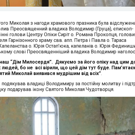
того Миколая з нагоди храмового празника була відслужен
чолив Преосвященний владика Володимир (Груца), єпископ-
інні голови Центру Опіки Сиріт о. Романа Прокопця, голови
ля Гарнізонного храму свв. апп. Петра і Павла о. Тараса
апеланства о. Юрія Остап’юка, капеланів о. Юрія Фединиши
ському слові Преосвященніший владика Володимир наголос
наш “Дім Милосердя”. Дякуємо за його опіку над цим 
 людей, бо не всі вірили, що цей дім тут буде. Пам’ятає
Святий Миколай виявився мудрішим від всіх”
.
 подякував владиці Володимиру за постійну молитву і під
гадку подарував ікону Святого Миколая Чудотворця.