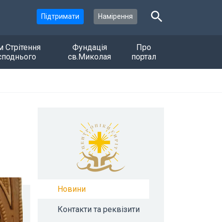
Підтримати
Намірення
м Стрітення
Фундація
Про
споднього
св.Миколая
портал
Новини
Контакти та реквізити