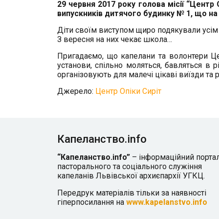
29 червня 2017 року голова місії “Центр
випускників дитячого будинку № 1, що на
Діти своїм виступом щиро подякували усім 
З вересня на них чекає школа…
Пригадаємо, що капелани та волонтери Цен
установи, спільно моляться, бавляться в рі
організовують для малечі цікаві виїзди та р
Джерело:
Центр Опіки Сиріт
Капеланство.info
“Капеланство.info”
– інформаційний порта
пасторального та соціального служіння
капеланів Львівської архиєпархії УГКЦ.
Передрук матеріалів тільки за наявності
гіперпосилання на
www.kapelanstvo.info