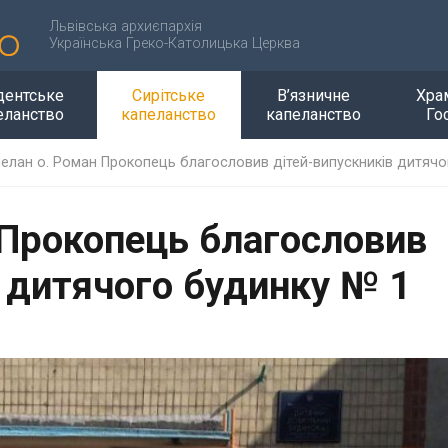
Львівська архиєпархія
Українська Греко-Католицька Церква
дентське
Сирітське
В’язничне
Хра
еланство
капеланство
капеланство
Го
елан о. Роман Прокопець благословив дітей-випускників дитяч
 Прокопець благословив
в дитячого будинку № 1