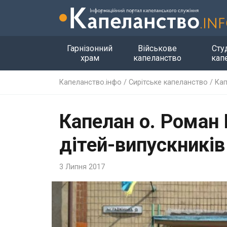
Гарнізонний
Військове
Сту
храм
капеланство
кап
Капеланство.інфо
/
Сирітське капеланство
/
Кап
Капелан о. Роман
дітей-випускникі
3 Липня 2017