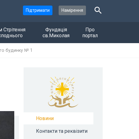
Підтримати
Намірення
м Стрітення
Фундація
Про
споднього
св.Миколая
портал
ого будинку № 1
Новини
Контакти та реквізити