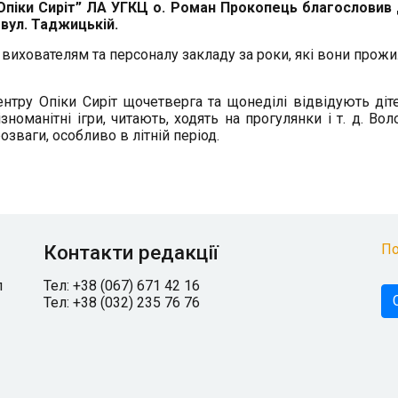
 Опіки Сиріт” ЛА УГКЦ о. Роман Прокопець благословив 
 вул. Таджицькій.
вихователям та персоналу закладу за роки, які вони прожил
тру Опіки Сиріт щочетверга та щонеділі відвідують діте
зноманітні ігри, читають, ходять на прогулянки і т. д. Вол
озваги, особливо в літній період.
Контакти редакції
По
л
Тел: +38 (067) 671 42 16
Тел: +38 (032) 235 76 76