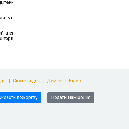
дітей-
и тут.
й цієї
онтери
дії
Сюжети дня
Думки
Відео
Скласти пожертву
Подати Намірення