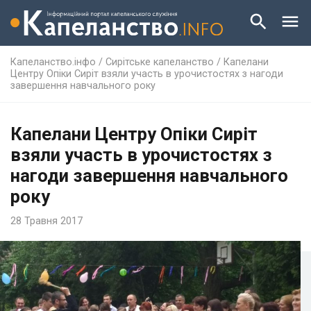
Капеланство.інфо
/
Сирітське капеланство
/
Капелани
Центру Опіки Сиріт взяли участь в урочистостях з нагоди
завершення навчального року
Капелани Центру Опіки Сиріт
взяли участь в урочистостях з
нагоди завершення навчального
року
28 Травня 2017