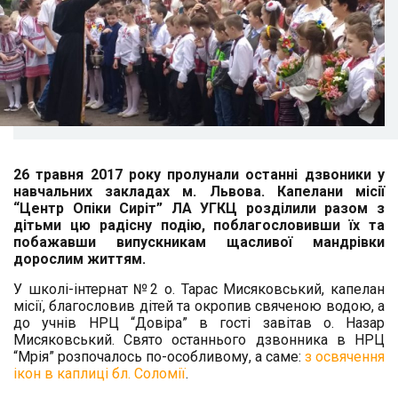
26 травня 2017 року пролунали останні дзвоники у
навчальних закладах м. Львова. Капелани місії
“Центр Опіки Сиріт” ЛА УГКЦ розділили разом з
дітьми цю радісну подію,
поблагословивши їх та
побажавши випускникам щасливої мандрівки
дорослим життям.
У школі-інтернат №2 о. Тарас Мисяковський, капелан
місії, благословив дітей та окропив свяченою водою, а
до учнів НРЦ “Довіра” в гості завітав о. Назар
Мисяковський. Свято останнього дзвонника в НРЦ
“Мрія” розпочалось по-особливому, а саме:
з
освячення
ікон в каплиці бл. Соломії
.