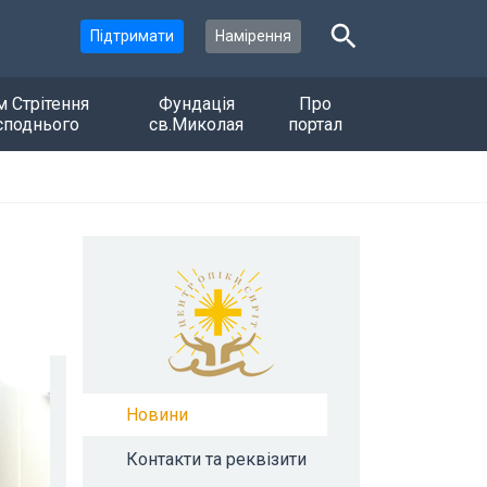
Підтримати
Намірення
м Стрітення
Фундація
Про
споднього
св.Миколая
портал
Новини
Контакти та реквізити