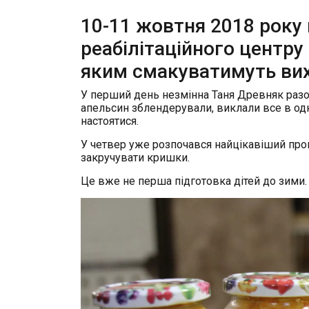
10-11 жовтня 2018 року
реабілітаційного центру 
яким смакуватимуть вих
У перший день незмінна Таня Древняк разом
апельсин зблендерували, виклали все в одн
настоятися.
У четвер уже розпочався найцікавіший проц
закручувати кришки.
Це вже не перша підготовка дітей до зим