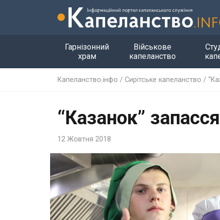
Гарнізонний
Військове
Сту
храм
капеланство
кап
Капеланство.інфо
/
Сирітське капеланство
/
“Ка
“Казанок” запасс
12 Жовтня 2018