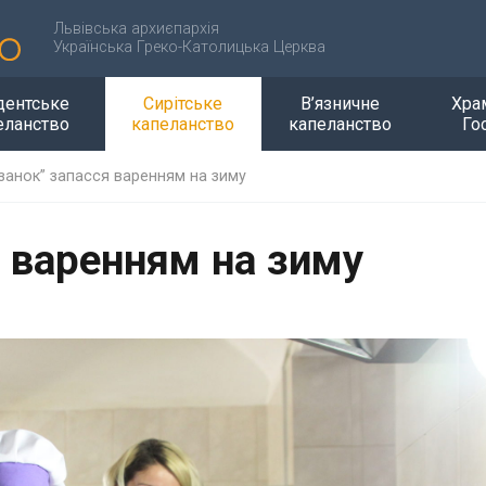
Львівська архиєпархія
Українська Греко-Католицька Церква
дентське
Сирітське
В’язничне
Хра
еланство
капеланство
капеланство
Го
занок” запасся варенням на зиму
я варенням на зиму