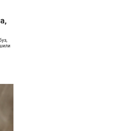
а,
буз,
ишили