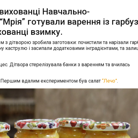
 вихованці Навчально-
“Мрія” готували варення із гарбуз
ованці взимку.
 з дітворою зробила заготовки: почистили та нарізали гар
у каструлю і засипали додатковими інградієнтами, та зал
ес. Дітвора стерелізувала банки з варенням та вчилась
и. Першим вдалим експериментом був салат
“Лечо”
.