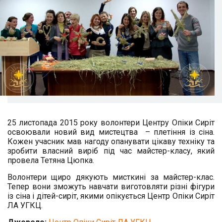
25 листопада 2015 року волонтери Центру Опіки Сиріт
освоювали новий вид мистецтва – плетіння із сіна.
Кожен учасник мав нагоду опанувати цікаву техніку та
зробити власний виріб під час майстер-класу, який
провела Тетяна Цюпка.
Волонтери щиро дякують мисткині за майстер-клас.
Тепер вони зможуть навчати виготовляти різні фігури
із сіна і дітей-сиріт, якими опікується Центр Опіки Сиріт
ЛА УГКЦ.