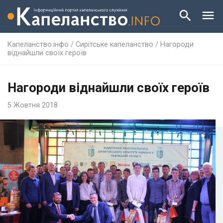
Капеланство.інфо
/
Сирітське капеланство
/
Нагороди
віднайшли своїх героїв
Нагороди віднайшли своїх героїв
5 Жовтня 2018