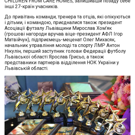
CHILDREN FROM CARE HOMES, залишивши позаду себе
інші 27-країн учасників.
До привітань команди, тренера та
отців, які опікуються
і дітьми, і командою, приєдналися також президент
Асоціації футзалу Львівщини Мирослав Хом’як
(грошові нагороди вручав віце-президент АФЛ Ігор
Матвійчук), підприємець-меценат Олег Михасяк,
начальник управління молоді та спорту ЛМР Антон
Нікулін, перший заступник голови Федерації футболу
Львівської області Ярослав Грисьо, а також
представники партнерів відділення НОК України у
Львівській області.