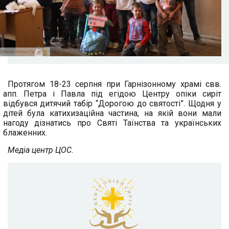
Протягом 18-23 серпня при Гарнізонному храмі свв.
апп. Петра і Павла під егідою Центру опіки сиріт
відбувся дитячий табір “Дорогою до святості”. Щодня у
дітей була катихизаційна частина, на якій вони мали
нагоду дізнатись про Святі Таїнства та українських
блаженних.
Медіа центр ЦОС.