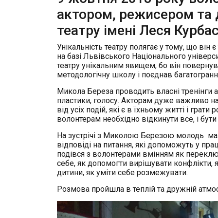
актором, режисером та 
театру імені Леся Курб
Унікальність театру полягає у тому, що він
на базі Львівського Національного універси
театру унікальним явищем, бо він повернув
методологічну школу і поєднав багатогранн
Микола Береза проводить власні
тренінги 
пластики, голосу. Акторам дуже важливо на
від усіх подій, які є в їхньому житті і грати р
волонтерам необхідно відкинути все, і бути з
На зустрічі з Миколою Березою молодь ма
відповіді на питання, які допоможуть у прац
подівся з волонтерами вмінням як переклю
себе, як допомогти вирішувати конфлікти, 
дитини, як уміти себе розмежувати.
Розмова пройшла в теплій та дружній атмос