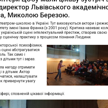
директор Львівського академічн
аса, Миколою Березою.
 є театром-школою в Україні. Тут виховуються актори і режи
тету імені Івана Франка (з 2001 року). Критика називає ко
 українській сцені інтелектуальний престиж, створив свою
у сценічну практику з процесом пізнання Людини.
акторської психофізики,
 сцені абстрагуватися
оль. Так само і
 дітьми тут і зараз.
ла нагоду отримати
і з дітьми. Актор
чатися, налаштувати
як привернути увагу
фері, сповненій цікавої інформації.