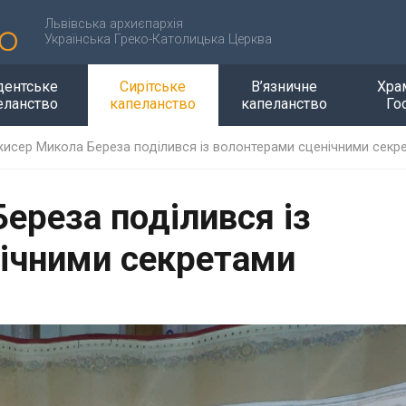
Львівська архиєпархія
Українська Греко-Католицька Церква
дентське
Сирітське
В’язничне
Хра
еланство
капеланство
капеланство
Го
исер Микола Береза поділився із волонтерами сценічними секр
ереза поділився із
ічними секретами