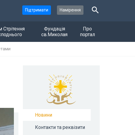
Підтримати
Намірення
м Стрітення
Фундація
Про
споднього
св.Миколая
портал
етами
Новини
Контакти та реквізити