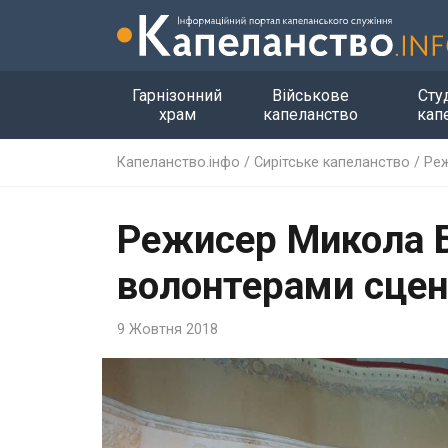
Гарнізонний
Військове
Сту
храм
капеланство
кап
Капеланство.інфо
/
Сирітське капеланство
/
Реж
Режисер Микола Б
волонтерами сцен
9 Жовтня 2018