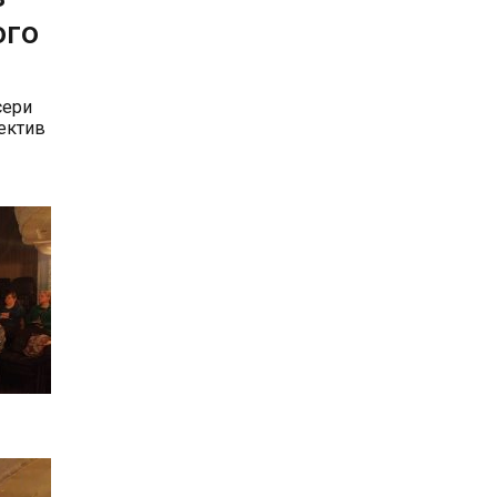
ого
сери
лектив