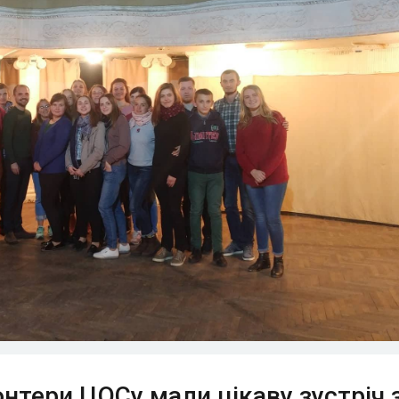
нтери ЦОСу мали цікаву зустріч 