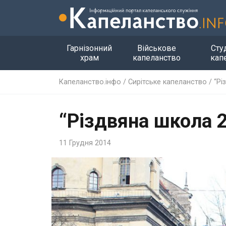
Гарнізонний
Військове
Сту
храм
капеланство
кап
Капеланство.інфо
/
Сирітське капеланство
/
“Рі
“Різдвяна школа 
11 Грудня 2014