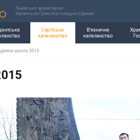
Львівська архиєпархія
Українська Греко-Католицька Церква
дентське
Сирітське
В’язничне
Хра
еланство
капеланство
капеланство
Го
здвяна школа 2015
2015