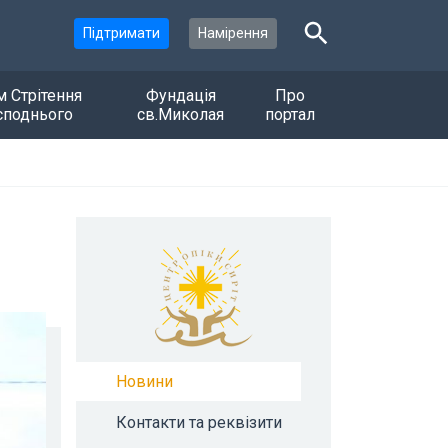
Підтримати
Намірення
м Стрітення
Фундація
Про
споднього
св.Миколая
портал
Новини
Контакти та реквізити