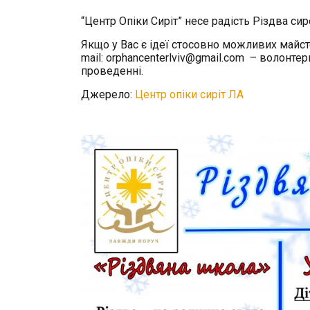
“Центр Опіки Сиріт” несе радість Різдва си
Якщо у Вас є ідеї стосовно можливих майсте
mail:
orphancenterlviv@gmail.com
– волонтери
проведенні.
Джерело:
Центр опіки сиріт ЛА