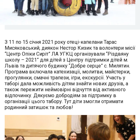
З 11 по 15 січня 2021 року отеці-капелани Тарас
Мисяковський, диякон Нестор Кизик та волонтери місії
“Центр Опіки Сиріт” ЛА УГКЦ організували “Різдвяну
школу – 2021” для дітей з Центру підтримки дітей м.
Львів та дитячого будинку “Добре серце” с. Милятин.
Програма включала катехизації, молитви, майстерки,
прогулянки, смачні трапези, ігри, екскурсії. Участь у
таборі дала можливість дітям знайти нових друзів, а
також пережити неймовірні відчуття від активного
відпочинку. Дякуємо добродіям за підтримку в
організації цього табору. Тут діти змогли отримати
родинний затишок та любов!