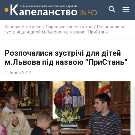
Капеланство.інфо
/
Сирітське капеланство
/
Розпочалися
зустрічі для дітей м.Львова під назвою “ПриСтань“
Розпочалися зустрічі для дітей
м.Львова під назвою “ПриСтань“
1 Липня 2014