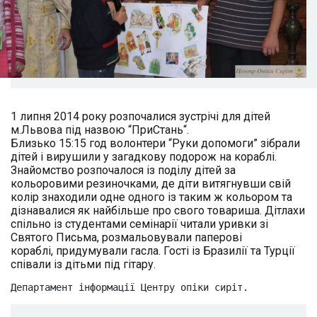
1 липня 2014 року розпочалися зустрічі для дітей
м.Львова під назвою “ПриСтань“.
Близько 15:15 год волонтери “Руки допомоги” зібрали
дітей і вирушили у загадкову подорож на кораблі.
Знайомство розпочалося із поділу дітей за
кольоровими резиночками, де діти витягнувши свій
колір знаходили одне одного із таким ж кольором та
дізнавалися як найбільше про свого товариша. Дітлахи
спільно із студентами семінарії читали уривки зі
Святого Письма, розмальовували паперові
кораблі, придумували гасла. Гості із Бразилії та Турції
співали із дітьми під гітару.
Департамент інформації Центру опіки сиріт.