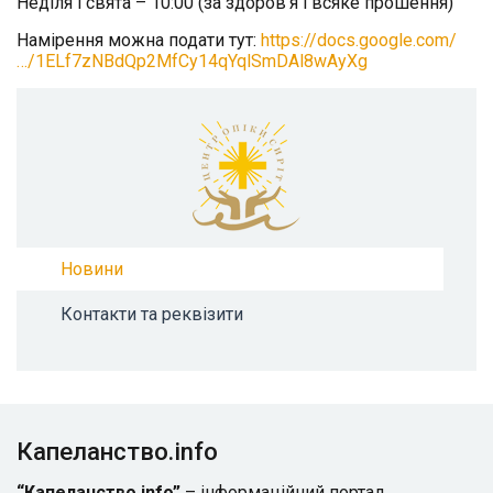
Неділя і свята – 10:00 (за здоров’я і всяке прошення)
Намірення можна подати тут:
https://docs.google.com/
…/1ELf7zNBdQp2MfCy14qYqlSmDAl8wAyXg
Новини
Контакти та реквізити
Капеланство.info
“Капеланство.info”
– інформаційний портал