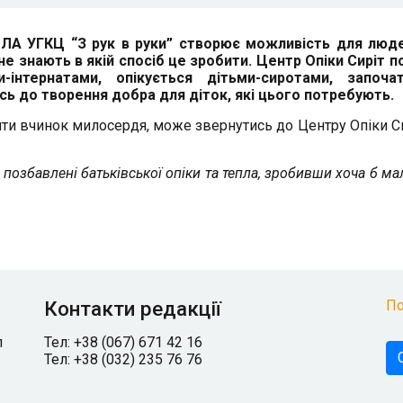
т ЛА УГКЦ “З рук в руки” створює можливість для люде
 знають в якій спосіб це зробити. Центр Опіки Сиріт п
інтернатами, опікується дітьми-сиротами, започат
ись до творення добра для діток, які цього потребують.
бити вчинок милосердя, може звернутись до Центру Опіки Си
 позбавлені батьківської опіки та тепла, зробивши хоча б ма
Контакти редакції
По
л
Тел: +38 (067) 671 42 16
Тел: +38 (032) 235 76 76