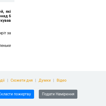
й, які
онад 6
кував
ріт за
леньке
дії
Сюжети дня
Думки
Відео
Скласти пожертву
Подати Намірення