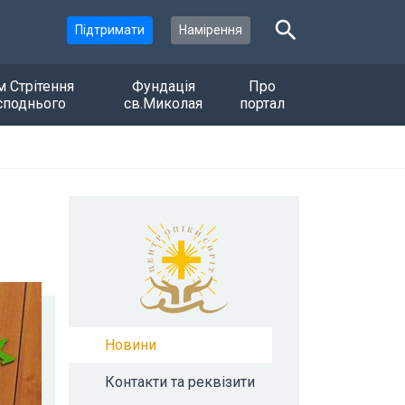
Підтримати
Намірення
м Стрітення
Фундація
Про
споднього
св.Миколая
портал
Новини
Контакти та реквізити