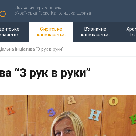
Львівська архиєпархія
Українська Греко-Католицька Церква
дентське
Сирітське
В’язничне
Хра
еланство
капеланство
капеланство
Го
іальна ініціатива “З рук в руки”
ва “З рук в руки”