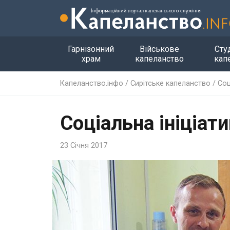
Гарнізонний
Військове
Сту
храм
капеланство
кап
Капеланство.інфо
/
Сирітське капеланство
/
Соц
Соціальна ініціати
23 Січня 2017