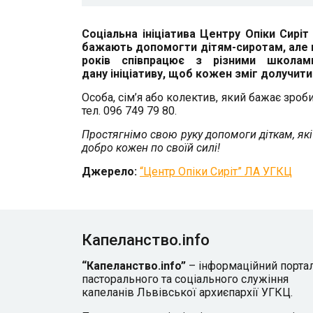
Соціальна ініціатива Центру Опіки Сирі
бажають допомогти дітям-сиротам, але не
років співпрацює з різними школами-
дану ініціативу, щоб кожен зміг долучит
Особа, сім’я або колектив, який бажає зро
тел. 096 749 79 80.
Простягнімо свою руку допомоги діткам, які
добро кожен по своїй силі!
Джерело:
“Центр Опіки Сиріт” ЛА УГКЦ
Капеланство.info
“Капеланство.info”
– інформаційний порта
пасторального та соціального служіння
капеланів Львівської архиєпархії УГКЦ.