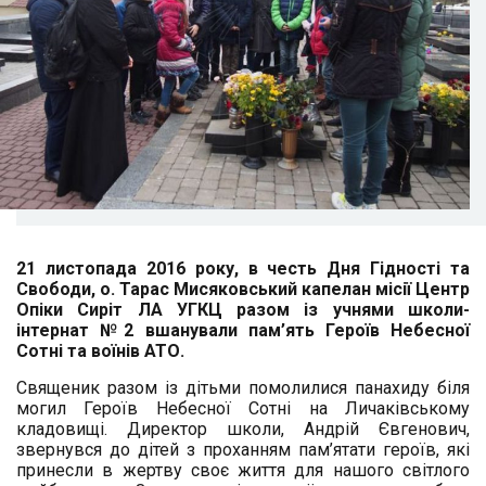
21 листопада 2016 року, в честь Дня Гідності та
Свободи, о. Тарас Мисяковський капелан місії Центр
Опіки Сиріт ЛА УГКЦ разом із учнями школи-
інтернат №2 вшанували пам’ять Героїв Небесної
Сотні та воїнів АТО.
Священик разом із дітьми помолилися панахиду біля
могил Героїв Небесної Сотні на Личаківському
кладовищі. Директор школи, Андрій Євгенович,
звернувся до дітей з проханням пам’ятати героїв, які
принесли в жертву своє життя для нашого світлого