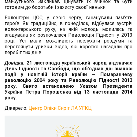
майбутнього. Закликав цінувати їх вчинок та бути
готовим до боротьби і захисту своєї неньки.
Волонтери ЦОС, у свою чергу, вшанували пам’ять
героїв. Як традиційно, в понеділок, відбулася зустріч
волонтерського руху, на якій молодь молилась та
згадувала як розпочалася Революція Гідності у 2013
році. Усі мали можливість послухати роздуми та
переглянути уривки відео, які коротко нагадали про
перебіг тих днів.
Довідка.
21 листопада український народ відзначає
День Гідності та Свободи, що об’єднав дві знакові
події у новітній історії країни — Помаранчеву
революцію 2004 року та Революцію Гідності 2013
року. Свято встановлено Указом Президента
України Петра Порошенка від 13 листопада 2014
року.
Джерело:
Центр Опіки Сиріт ЛА УГКЦ