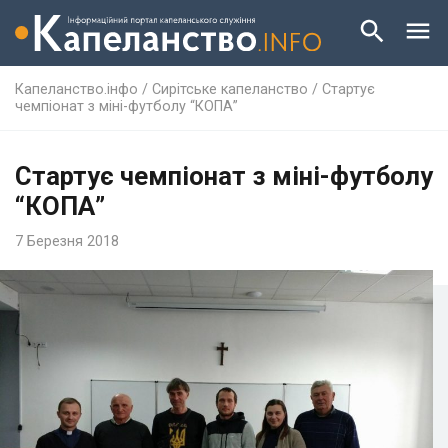
Капеланство.інфо
/
Сирітське капеланство
/
Стартує
чемпіонат з міні-футболу “КОПА”
Стартує чемпіонат з міні-футболу
“КОПА”
7 Березня 2018