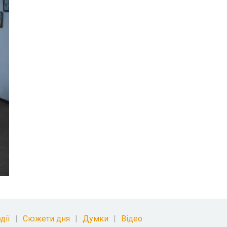
дії
Сюжети дня
Думки
Відео