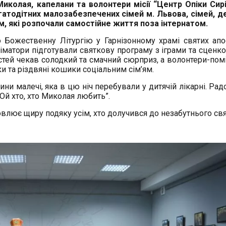
Миколая, капелани та волонтери місії “Центр Опіки Сир
гатодітних малозабезпечених сімей м. Львова, сімей, д
м, які розпочали самостійне життя поза інтернатом.
 Божественну Літургію у Гарнізонному храмі святих апо
матори підготували святкову програму з іграми та сценк
стей чекав солодкий та смачний сюрприз, а волонтери-пом
и та різдвяні кошики соціальним сім’ям.
и малечі, яка в цю ніч перебували у дитячій лікарні. Радо
Ой хто, хто Миколая любить”.
овлює щиру подяку усім, хто долучився до незабутнього св