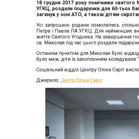
18 грудня 2017 року помічники святого 
УГКЦ, роздали подарунки для 60-тьох ба
загинув у зоні АТО, а також дітям-сирота
Усі запрошені родини помолились спільно
Петра і Павла ЛА УГКЦ. Для найменших ані
життя Святого Угодника. На завершення го
св. Миколая під час цього роздали подарунк
Останнім пунктом для Миколая було відвідин
було меж, діти із захопленням колядували “
Соціальний відділ Центру Опіки Сиріт висл
Джерело:
Центр Опіки Сиріт