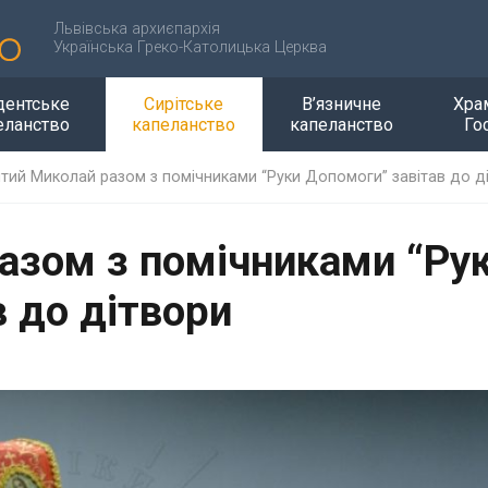
Львівська архиєпархія
Українська Греко-Католицька Церква
дентське
Сирітське
В’язничне
Хра
еланство
капеланство
капеланство
Го
тий Миколай разом з помічниками “Руки Допомоги” завітав до д
азом з помічниками “Ру
 до дітвори