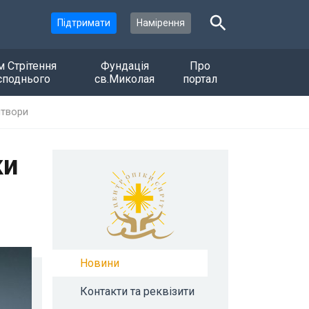
Підтримати
Намірення
м Стрітення
Фундація
Про
споднього
св.Миколая
портал
ітвори
ки
Новини
Контакти та реквізити