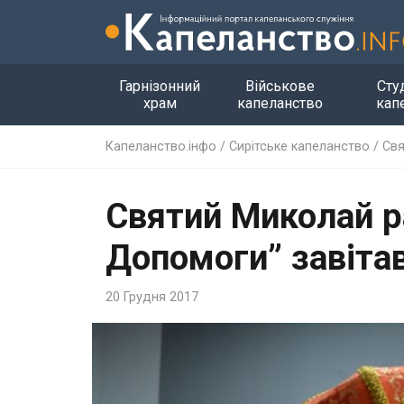
Гарнізонний
Військове
Сту
храм
капеланство
кап
Капеланство.інфо
/
Сирітське капеланство
/
Свя
Святий Миколай р
Допомоги” завітав
20 Грудня 2017