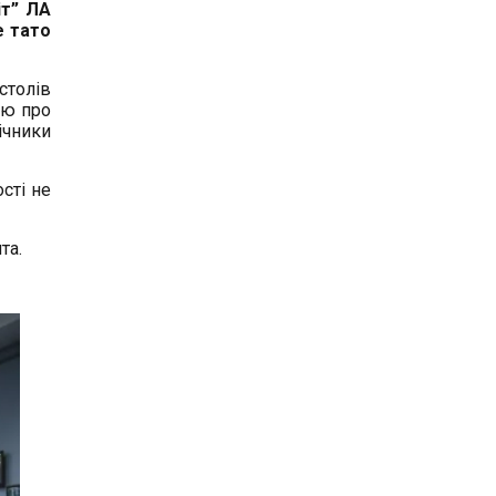
іт” ЛА
е тато
столів
ою про
ічники
сті не
ята.