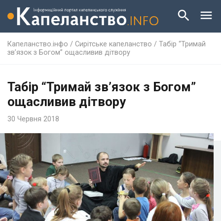
Капеланство.інфо
/
Сирітське капеланство
/
Табір “Тримай
зв’язок з Богом” ощасливив дітвору
Табір “Тримай зв’язок з Богом”
ощасливив дітвору
30 Червня 2018