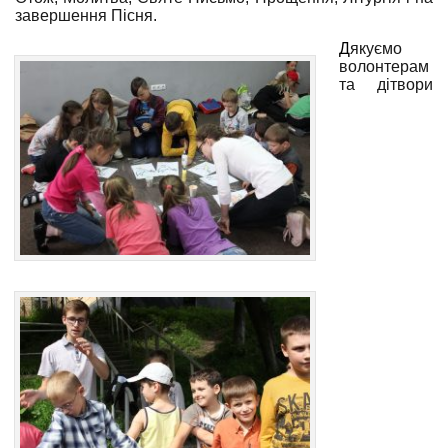
завершення Пісня.
Д
якуємо
волонтерам
та дітвори