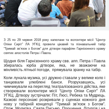
З 25 по 29 червня 2018 року капелани та волонтери місії “Центр
Опіки Сиріт” ЛА УГКЦ провели цікавий та пізнавальний табір
“Тримай зв’язок з Богом” для дітвори парафіян Гарнізонного храму
святих апостолів Петра і Павла.
Щодня біля Гарнізонного храму свв. апп. Петра і Павла
збиралась юрба дітвори, яка, не зважаючи на
мінливість літньої погоди, прямувала зранку на табір.
Коли лунала музика, усі дружно ставали у велике коло і
танцювали улюблені банси. Розрухавшись, усі
чимчикували на перегляд театралізованого дійства, яке
створювали волонтери місії “Центр Опіки Сиріт” ЛА
УГКЦ. Дітвору зустрічали: Піт, Люсі, Ребека та Мудрець.
Казкові персонажі розкривали у сценках кожного дня
нову у табірній концепції “Тримай зв’язок з Богом”.
Отож, Молитва, Святе Письмо, Прощення, Літургія і на