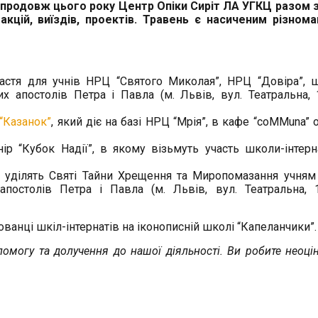
 Впродовж цього року Центр Опіки Сиріт ЛА УГКЦ разом 
кцій, виїздів, проектів.
Травень є насиченим різнома
стя для учнів НРЦ “Святого Миколая”, НРЦ “Довіра”, 
х апостолів Петра і Павла (м. Львів, вул. Театральна, 
 “Казанок”
, який діє на базі НРЦ “Мрія”, в кафе “coMMuna” 
р “Кубок Надії”, в якому візьмуть участь школи-інтерн
 уділять Святі Тайни Хрещення та Миропомазання учням
 апостолів Петра і Павла (м. Львів, вул. Театральна, 
ванці шкіл-інтернатів на іконописній школі “Капеланчики”.
омогу та долучення до нашої діяльності. Ви робите неоці