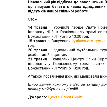
Навчальний рік підбігає до завершення.
організував багато цікавих одноденних а
підсумків нашої спільної роботи.
Отож:
14 травня
– Урочисте перше Святе Прича
інтернату №2 в Гарнізонному храмі святи
Божественній Літургії о 13:00 год;
15 травня
– Випускний
кулінарного гуртка
год;
20 травня
– одноденний футбольний турні
реабілітаційні центри;
21 травня
– капелани Центру Опіки Сиріт
інтернатів у Гарнізонному храмі святих
Божественній Літургії о 13:00 год.
А також посвячення ікон, які малювали вихо
Щиро вдячні кожному з Вас за активну доп
вклад у майбутнє цих дітей!!!
Джерело:
Центр Опіки Сиріт