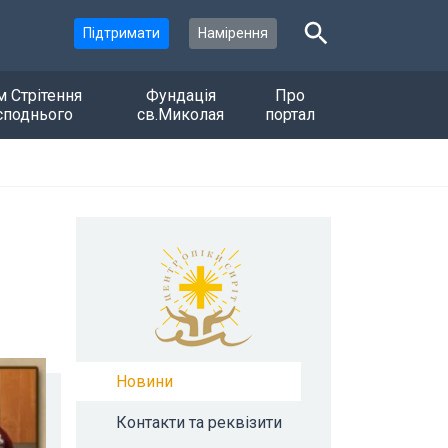
Підтримати
Намірення
м Стрітення
Фундація
Про
споднього
св.Миколая
портал
Новини
Контакти та реквізити