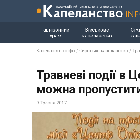
Гарнізонний
Військове
Сту
храм
капеланство
кап
Капеланство.інфо
/
Сирітське капеланство
/
Тра
Травневі події в Ц
можна пропустити
9 Травня 2017