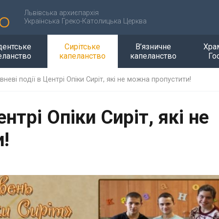
Львівська архиєпархія
Українська Греко-Католицька Церква
дентське
Сирітське
В’язничне
Хра
еланство
капеланство
капеланство
Го
вневі події в Центрі Опіки Сиріт, які не можна пропустити!
ентрі Опіки Сиріт, які не
!