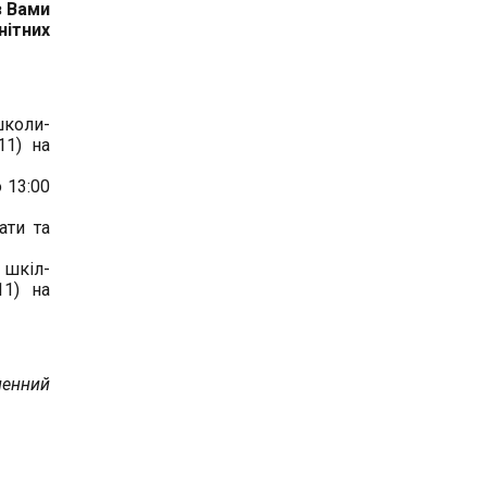
з Вами
нітних
школи-
11) на
о 13:00
ати та
 шкіл-
11) на
ненний