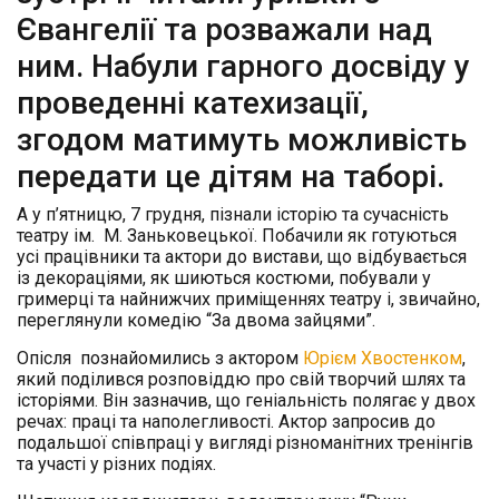
Євангелії та розважали над
ним. Набули гарного досвіду у
проведенні катехизації,
згодом матимуть можливість
передати це дітям на таборі.
А у п’ятницю, 7 грудня, пізнали історію та сучасність
театру ім.
М. Заньковецької. Побачили як готуються
усі працівники та актори до вистави, що відбувається
із декораціями, як шиються костюми,
побували у
гримерці та найнижчих приміщеннях театру і, звичайно,
переглянули комедію “За двома зайцями”.
Опісля познайомились з актором
Юрієм Хвостенком
,
який поділився розповіддю про свій творчий шлях та
історіями. Він зазначив, що геніальність полягає у двох
речах: праці та наполегливості. Актор запросив до
подальшої співпраці у вигляді різноманітних тренінгів
та участі у різних подіях.