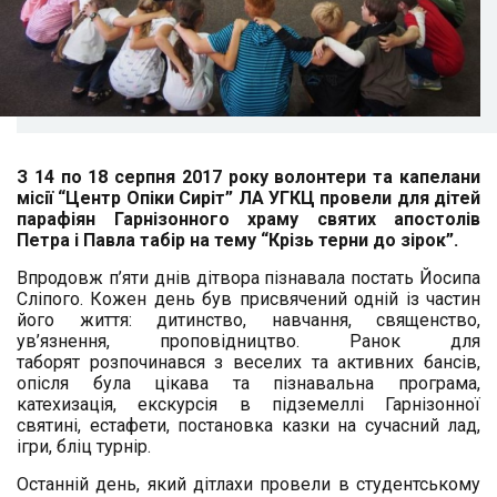
З 14 по 18 серпня 2017 року волонтери та капелани
місії “Центр Опіки Сиріт” ЛА УГКЦ провели для дітей
парафіян Гарнізонного храму святих апостолів
Петра і Павла табір на тему “Крізь терни до зірок”.
Впродовж п’яти днів дітвора пізнавала постать Йосипа
Сліпого. Кожен день був присвячений одній із частин
його життя: дитинство, навчання, священство,
ув’язнення, проповідництво. Ранок для
таборят розпочинався з веселих та активних бансів,
опісля була цікава та пізнавальна програма,
катехизація, екскурсія в підземеллі Гарнізонної
святині, естафети, постановка казки на сучасний лад,
ігри, бліц турнір.
Останній день, який дітлахи провели в студентському