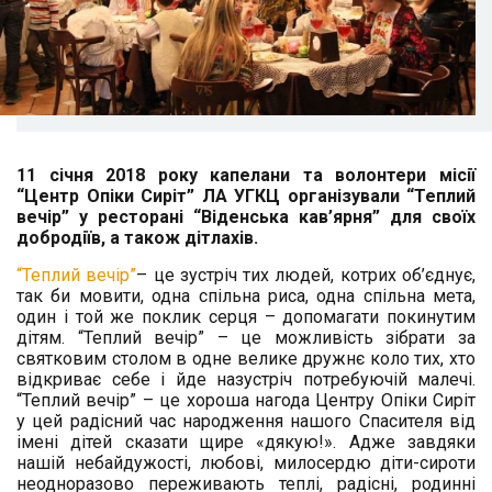
11 січня 2018 року капелани та волонтери місії
“Центр Опіки Сиріт” ЛА УГКЦ організували “Теплий
вечір” у
ресторані “Віденська кав’ярня” для своїх
добродіїв, а також дітлахів.
“
Теплий вечір”
– це зустріч тих людей, котрих об’єднує,
так би мовити, одна спільна риса, одна спільна мета,
один і той же поклик серця – допомагати покинутим
дітям. “Теплий вечір” – це можливість зібрати за
святковим столом в одне велике дружнє коло тих, хто
відкриває себе і йде назустріч потребуючій малечі.
“Теплий вечір” – це хороша нагода Центру Опіки Сиріт
у цей радісний час народження нашого Спасителя від
імені дітей сказати щире «дякую!». Адже завдяки
нашій небайдужості, любові, милосердю діти-сироти
неодноразово переживають теплі, радісні, родинні