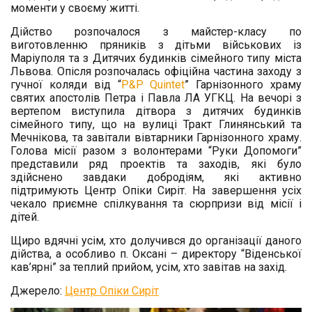
моменти у своєму житті.
Дійство розпочалося з майстер-класу по
виготовленню пряників з дітьми військових із
Маріуполя та з Дитячих будинків сімейного типу міста
Львова. Опісля розпочалась офіційна частина заходу з
гучної коляди від “
P&P Quintet
” Гарнізонного храму
святих апостолів Петра і Павла ЛА УГКЦ. На вечорі з
вертепом виступила дітвора з дитячих будинків
сімейного типу, що на вулиці Тракт Глинянський та
Мечнікова, та завітали вівтарники Гарнізонного храму.
Голова місії разом з волонтерами “Руки Допомоги”
представили ряд проектів та заходів, які було
здійснено завдаки добродіям, які активно
підтримують Центр Опіки Сиріт. На завершення усіх
чекало приємне спілкування та сюрпризи від місії і
дітей.
Щиро вдячні усім, хто долучився до організації даного
дійства, а особливо п. Оксані – директору “Віденської
кав’ярні” за теплий прийом, усім, хто завітав на захід.
Джерело:
Центр Опіки Сиріт