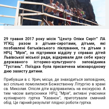
29 травня 2017 року місія “Центр Опіки Сиріт” ЛА
УГКЦ разом з дітьми-сиротами, дітьми, які
позбавлені батьківського піклування, та дітьми з
НРЦ “Мрія”, за підтримки відділу у справах дітей
Львівської міської ради, відкривали для себе красу
державного історико-культурного заповідника
“Тустань”.
Поїздка була присвячена міжнародному
дню захисту дитини.
Прибувши в с. Урич, місце, де знаходиться заповідник,
всі спільно помолилися Божественну Літургію в храмі
св. Миколая. Опісля діти відправились на екскурсію. А
тим часом випускники НРЦ “Мрія”, активні учасники
кулінарного гуртка “Казанок”, приготували смачний
обід. Це гарний результат плідної роботи гуртка.