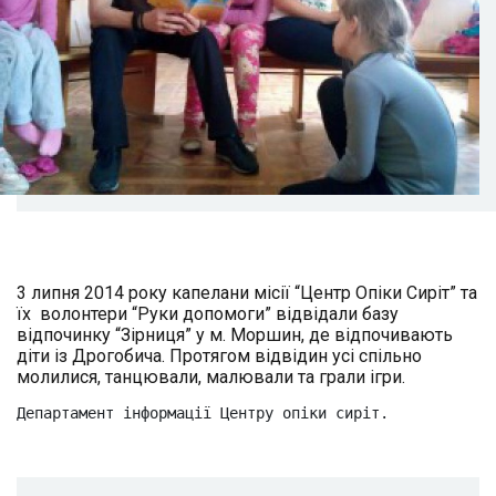
3 липня 2014 року капелани місії “Центр Опіки Сиріт” та
їх волонтери “Руки допомоги” відвідали базу
відпочинку “Зірниця” у м. Моршин, де відпочивають
діти із Дрогобича. Протягом відвідин усі спільно
молилися, танцювали, малювали та грали ігри.
Департамент інформації Центру опіки сиріт.