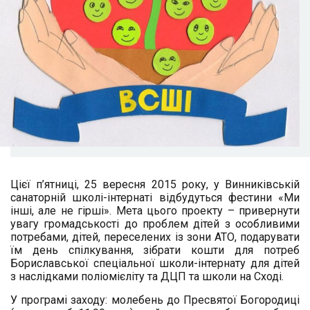
Цієї п’ятниці, 25 вересня 2015 року, у Винниківській
санаторній школі-інтернаті відбудуться фестини «Ми
інші, але не гірші». Мета цього проекту – привернути
увагу громадськості до проблем дітей з особливими
потребами, дітей, переселених із зони АТО, подарувати
їм день спілкування, зібрати кошти для потреб
Бориславської спеціальної школи-інтернату для дітей
з наслідками поліомієліту та ДЦП та школи на Сході.
У програмі заходу: молебень до Пресвятої Богородиці