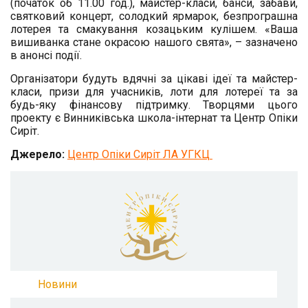
(початок об 11.00 год.), майстер-класи, банси, забави,
святковий концерт, солодкий ярмарок, безпрограшна
лотерея та смакування козацьким кулішем. «Ваша
вишиванка стане окрасою нашого свята», – зазначено
в анонсі події.
Організатори будуть вдячні за цікаві ідеї та майстер-
класи, призи для учасників, лоти для лотереї та за
будь-яку фінансову підтримку. Творцями цього
проекту є Винниківська школа-інтернат та Центр Опіки
Сиріт.
Джерело:
Центр Опіки Сиріт ЛА УГКЦ
Новини