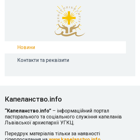
Новини
Контакти та реквізити
Капеланство.info
“Капеланство.info”
– інформаційний портал
пасторального та соціального служіння капеланів
Львівської архиєпархії УГКЦ.
Передрук матеріалів тільки за наявності
гіперпосилання на
www.kapelanstvo.info