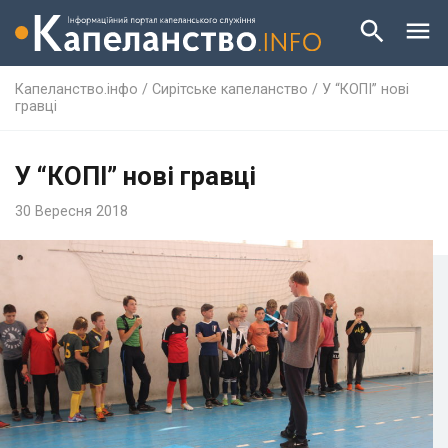
Капеланство.інфо
/
Сирітське капеланство
/
У “КОПІ” нові
гравці
У “КОПІ” нові гравці
30 Вересня 2018