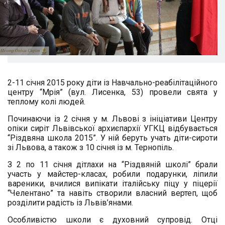
2-11 січня 2015 року діти із Навчально-реабілітаційного
центру “Мрія” (вул. Лисенка, 53) провели свята у
теплому колі людей.
Починаючи із 2 січня у м. Львові з ініціативи Центру
опіки сиріт Львівської архиєпархії УГКЦ відбувається
“Різдвяна школа 2015”. У ній беруть учать діти-сироти
зі Львова, а також з 10 січня із м. Тернопіль.
З 2 по 11 січня дітлахи на “Різдвяній школі” брали
участь у майстер-класах, робили подарунки, ліпили
вареники, вчилися випікати італійську піцу у піцерії
“Челентано” та навіть створили власний вертеп, щоб
розділити радість із Львів’янами.
Особливістю школи є духовний супровід. Отці