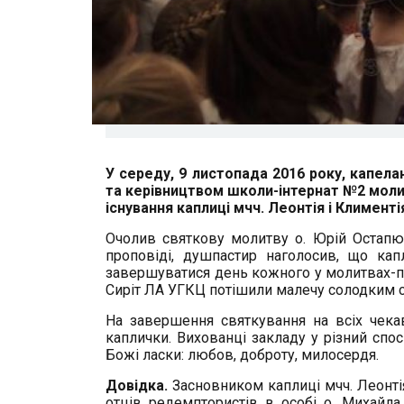
У середу, 9 листопада 2016 року, капела
та керівництвом школи-інтернат №2 молил
існування каплиці мчч. Леонтія і Климентія
Очолив святкову молитву о. Юрій Остапю
проповіді, душпастир наголосив, що кап
завершуватися день кожного у молитвах-под
Сиріт ЛА УГКЦ потішили малечу солодким 
На завершення святкування на всіх чекав
каплички. Вихованці закладу у різний спо
Божі ласки: любов, доброту, милосердя.
Довідка.
Засновником каплиці мчч. Леонті
отців редемптористів в особі о. Михайла