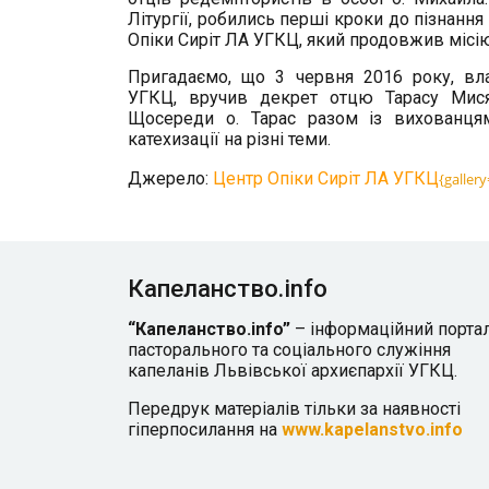
Літургії, робились перші кроки до пізнан
Опіки Сиріт ЛА УГКЦ, який продовжив місію
Пригадаємо, що 3 червня 2016 року, вла
УГКЦ, вручив декрет отцю Тарасу Мися
Щосереди о. Тарас разом із вихованцями
катехизації на різні теми.
Джерело:
Центр Опіки Сиріт ЛА УГКЦ
{galler
Капеланство.info
“Капеланство.info”
– інформаційний порта
пасторального та соціального служіння
капеланів Львівської архиєпархії УГКЦ.
Передрук матеріалів тільки за наявності
гіперпосилання на
www.kapelanstvo.info