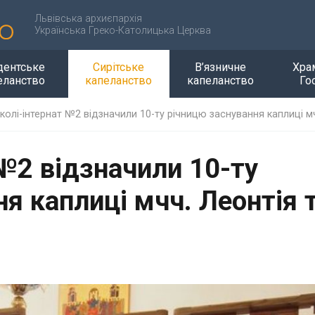
Львівська архиєпархія
Українська Греко-Католицька Церква
дентське
Сирітське
В’язничне
Хра
еланство
капеланство
капеланство
Го
колі-інтернат №2 відзначили 10-ту річницю заснування каплиці м
№2 відзначили 10-ту
я каплиці мчч. Леонтія 