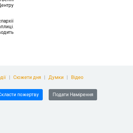
Центру
пархії
плиці.
водить
дії
Сюжети дня
Думки
Відео
Скласти пожертву
Подати Намірення