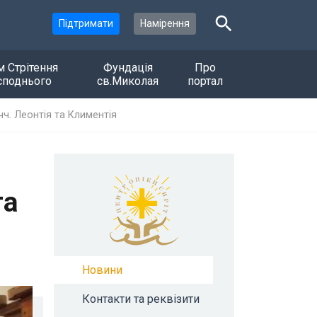
Підтримати
Намірення
м Стрітення
Фундація
Про
споднього
св.Миколая
портал
чч. Леонтія та Климентія
та
Новини
Контакти та реквізити