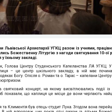
ни Львівської Архиєпархії УГКЦ разом із учнями, праців
ись Божественну Літургію з нагоди святкування 10-ої р
 у їхньому закладі.
к, Голова Центру Студенського Капеланства ЛА УГКЦ. У
лиця – це центр шкільного закладу, в ній має почина
яках Богу. Опісля о. Роман та о. Тарас – капелани Центру
сюрпризом.
 святковий концерт, на якому висвітлювались події із і
сіб показали, що каплиця це місце де вони черпають найц
я та Климентія був отець-студит Лука. Згодом вона перей
. В ній впродовж цих років отці разом із дітьми Божес