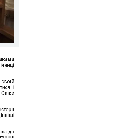
никами
ічниці
 своїй
тися і
 Опіки
сторії
інніші
шла до
твенні