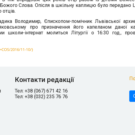
ня Божого Слова. Опісля в шкільну каплицю було передано 
 отців.
дика Володимир, Єпископом-помічник Львівської архиє
ковському про призначення його капеланом даної ка
 школи-інтернат молиться Літургії о 16:30 год., про
y=COS/2016/11-10/}
Контакти редакції
По
л
Тел: +38 (067) 671 42 16
Тел: +38 (032) 235 76 76