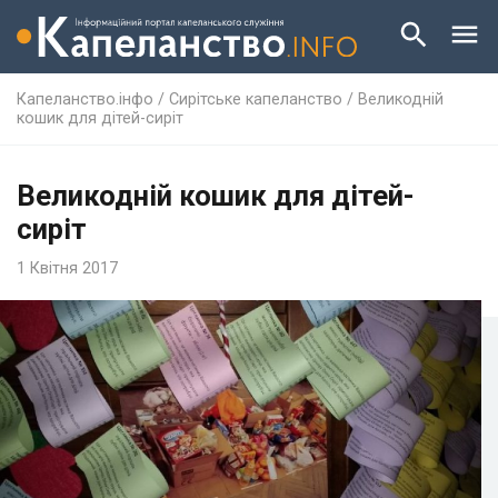
Капеланство.інфо
/
Сирітське капеланство
/
Великодній
кошик для дітей-сиріт
Великодній кошик для дітей-
сиріт
1 Квітня 2017