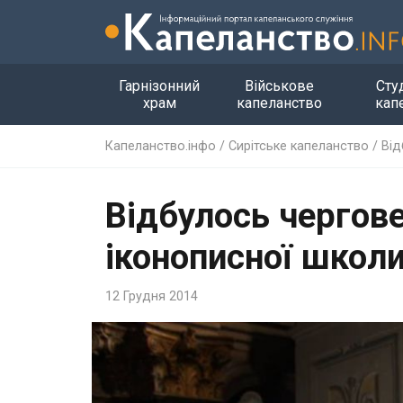
Гарнізонний
Військове
Сту
храм
капеланство
кап
Капеланство.інфо
/
Сирітське капеланство
/
Від
Відбулось чергов
іконописної школи
12 Грудня 2014