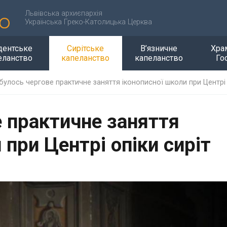
Львівська архиєпархія
Українська Греко-Католицька Церква
дентське
Сирітське
В’язничне
Хра
еланство
капеланство
капеланство
Го
булось чергове практичне заняття іконописної школи при Центрі 
е практичне заняття
 при Центрі опіки сиріт