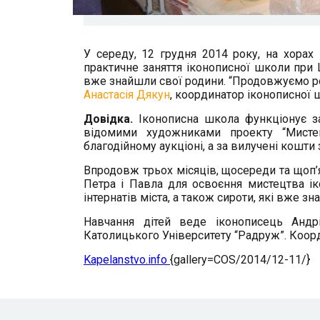
У середу, 12 грудня 2014 року,
на хорах 
практичне заняття іконописної школи при Це
вже знайшли свої родини. “Продовжуємо роб
Анастасія Дякун
, координатор іконописної 
Довідка.
Іконописна школа функціонує з
відомими художниками проекту “Мистец
благодійному аукціоні, а за вилучені кошти 
Впродовж трьох місяців, щосереди та щоп’я
Петра і Павла для освоєння мистецтва ік
інтернатів міста, а також сироти, які вже з
Навчання дітей веде іконописець Андр
Католицького Університету “Радруж”. Коорд
Kapelanstvo.info
{gallery=COS/2014/12-11/}