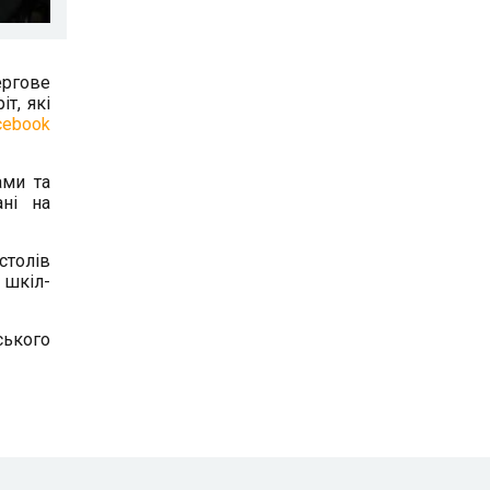
ергове
т, які
cebook
ами та
ані на
столів
 шкіл-
ського