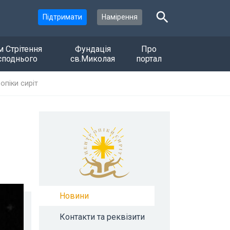
Підтримати
Намірення
м Стрітення
Фундація
Про
споднього
св.Миколая
портал
опіки сиріт
Новини
Контакти та реквізити