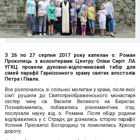
З 26 по 27 серпня 2017 року капелан о. Роман
Прокопець з волонтерами Центру Опіки Сиріт ЛА
УГКЦ провели духовно-відпочинковий табір для
сімей парафії Гарнізонного храму святих апостолів
Петра і Павла.
Все розпочалось зі спільної молитви у храмі, після якої
сім’ї рушили до Святопреображенського монастиря
сестер чину св. Василія Великого на Берегах.
Познайомились, побавились різноманітних ігор,
послухали науку від о. Романа. Після обіду родини
відправились у с. Страдч, де дізнались історію парафії
Успіння Пресвятої Богородиці та помолились Хресну
дорогу.