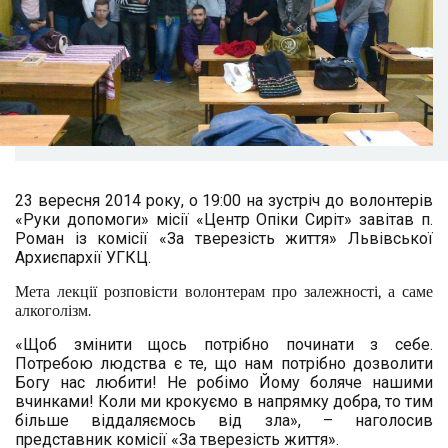
23 вересня 2014 року, о 19:00 на зустріч до волонтерів
«Руки допомоги» місії «Центр Опіки Сиріт» завітав п.
Роман із комісії «За тверезість життя» Львівської
Архиєпархії УГКЦ.
Мета лекції розповісти волонтерам про залежності, а саме
алкоголізм.
«
Щоб змінити щось потрібно починати з себе.
Потребою людства є те, що нам потрібно дозволити
Богу нас любити! Не робімо Йому боляче нашими
вчинками! Коли ми крокуємо в напрямку добра, то тим
більше віддаляємось від зла», – наголосив
представник
комісії «За тверезість життя».