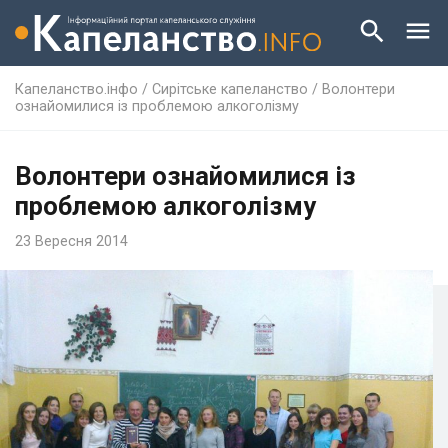
Капеланство.інфо
/
Сирітське капеланство
/
Волонтери
ознайомилися із проблемою алкоголізму
Волонтери ознайомилися із
проблемою алкоголізму
23 Вересня 2014