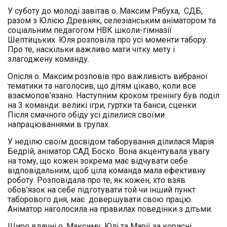
У суботу до молоді завітав о. Максим Рябуха, СДБ,
разом з Юлією Древняк, селезіанським аніматором та
соціальним педагогом НВК школи-гімназії
Шептицьких. Юля розповіла про усі моменти табору.
Про те, наскільки важливо мати чітку мету і
злагоджену команду.
Опісля о. Максим розповів про важливість вибраної
тематики та наголосив, що дітям цікаво, коли все
взаємопов’язано. Наступним кроком тренінгу був поділ
на 3 команди: великі ігри, гуртки та банси, сценки.
Після смачного обіду усі ділилися своїми
напрацюваннями в групах.
У неділю своїм досвідом таборування ділилася Марія
Бедрій, аніматор САД Боско. Вона акцентувала увагу
на тому, що кожен зокрема має відчувати себе
відповідальним, щоб ціла команда мала ефективну
роботу. Розповідала про те, як кожен, хто взяв
обов’язок на себе підготувати той чи інший пункт
таборового дня, має довершувати свою працю.
Аніматор наголосила на правилах поведінки з дітьми.
Щиро вдячні о. Максиму, Юлі та Марії за корисні