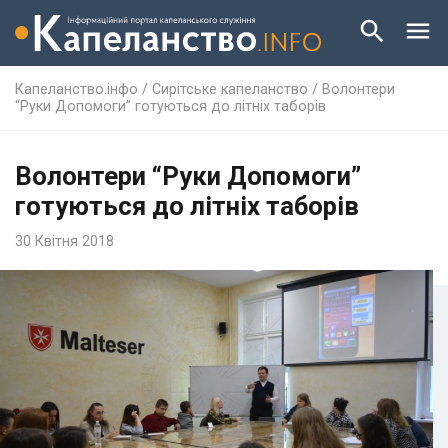
Капеланство.інфо
/
Сирітське капеланство
/
Волонтери
“Руки Допомоги” готуються до літніх таборів
Волонтери “Руки Допомоги”
готуються до літніх таборів
30 Квітня 2018