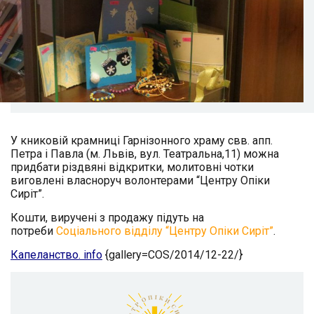
У книковій крамниці Гарнізонного храму свв. апп.
Петра і Павла (м. Львів, вул. Театральна,11) можна
придбати різдвяні відкритки, молитовні чотки
виговлені власноруч волонтерами “Центру Опіки
Сиріт”.
Кошти, виручені з продажу підуть на
потреби
Соціального відділу “Центру Опіки Сиріт”
.
Капеланство. info
{gallery=COS/2014/12-22/}