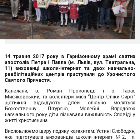
14 травня 2017 року в Гарнізонному храмі святих
апостолів Петра і Павла (м. Львів, вул. Театральна,
11) вихованці школи-інтернат та двох навчально-
реабілітаційних центрів приступили до Урочистого
Святого Причастя.
Капелани, о. Роман Прокопець і о. Тарас
Мисяковський, та волонтери місії “Центр Опіки Сиріт”
щотижня відвідують дітей, спільно моляться
Божественну Літургію, Молебні. Впродовж
навчального року діти пізнавали важливість Сповіді у
житті християнина.
Висловлюємо щиру подяку катехитам: Устині Слободян,
яка підготувала вихованців школи-інтернат №2, п.