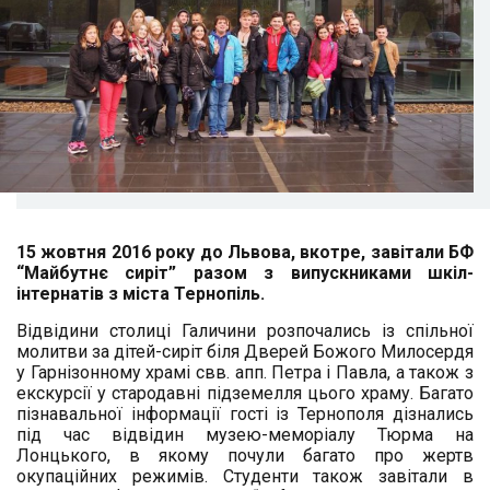
15 жовтня 2016 року до Львова, вкотре, завітали БФ
“Майбутнє сиріт” разом з випускниками шкіл-
інтернатів з міста Тернопіль.
Відвідини столиці Галичини розпочались із спільної
молитви за дітей-сиріт біля Дверей Божого Милосердя
у Гарнізонному храмі свв. апп. Петра і Павла, а також з
екскурсії у стародавні підземелля цього храму. Багато
пізнавальної інформації гості із Тернополя дізнались
під час відвідин музею-меморіалу Тюрма на
Лонцького, в якому почули багато про жертв
окупаційних режимів. Студенти також завітали в