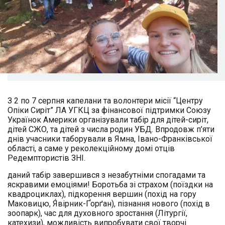
З 2 по 7 серпня капелани та волонтери місії “Центру
Опіки Сиріт” ЛА УГКЦ за фінансової підтримки Союзу
Українок Америки організували табір для дітей-сиріт,
дітей СЖО, та дітей з числа родин УБД. Впродовж п’яти
днів учасники таборували в Ямна, Івано-Франківської
області, а саме у реколекційному домі отців
Редемптористів ЗНІ.
даний табір завершився з незабутніми спогадами та
яскравими емоціями! Боротьба зі страхом (поїздки на
квадроциклах), підкорення вершин (похід на гору
Маковицю, Я́вірник-Ґорґан), пізнання нового (похід в
зоопарк), час для духовного зростання (Літургії,
катехизи), можливість випробувати свої творчі