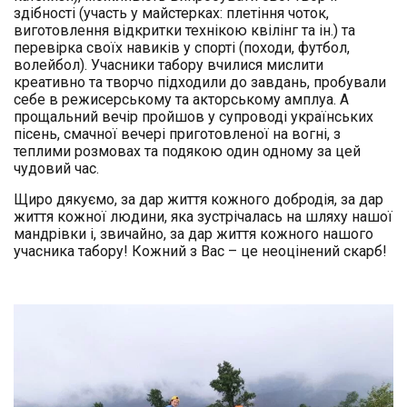
здібності (участь у майстерках: плетіння чоток,
виготовлення відкритки технікою квілінг та ін.) та
перевірка своїх навиків у спорті (походи, футбол,
волейбол). Учасники табору вчилися мислити
креативно та творчо підходили до завдань, пробували
себе в режисерському та акторському амплуа. А
прощальний вечір пройшов у супроводі українських
пісень, смачної вечері приготовленої на вогні, з
теплими розмовах та подякою один одному за цей
чудовий час.
Щиро дякуємо, за дар життя кожного добродія, за дар
життя кожної людини, яка зустрічалась на шляху нашої
мандрівки і, звичайно, за дар життя кожного нашого
учасника табору! Кожний з Вас – це неоцінений скарб!