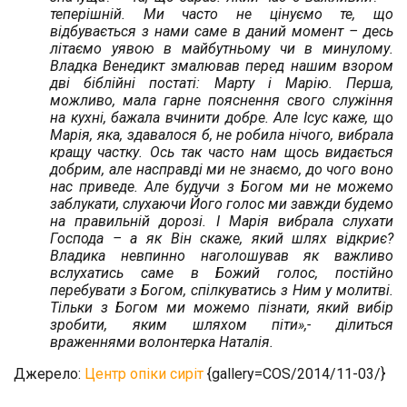
теперішній. Ми часто не цінуємо те, що
відбувається з нами саме в даний момент – десь
літаємо уявою в майбутньому чи в минулому.
Владка Венедикт змалював перед нашим взором
дві біблійні постаті: Марту і Марію. Перша,
можливо, мала гарне пояснення свого служіння
на кухні, бажала вчинити добре. Але Ісус каже, що
Марія, яка, здавалося б, не робила нічого, вибрала
кращу частку. Ось так часто нам щось видається
добрим, але насправді ми не знаємо, до чого воно
нас приведе. Але будучи з Богом ми не можемо
заблукати, слухаючи Його голос ми завжди будемо
на правильній дорозі. І Марія вибрала слухати
Господа – а як Він скаже, який шлях відкриє?
Владика невпинно наголошував як важливо
вслухатись саме в Божий голос, постійно
перебувати з Богом, спілкуватись з Ним у молитві.
Тільки з Богом ми можемо пізнати, який вибір
зробити, яким шляхом піти
»,- ділиться
враженнями волонтерка Наталія.
Джерело:
Центр опіки сиріт
{gallery=COS/2014/11-03/}