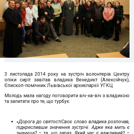
3 листопада 2014 року на зустріч волонтерів Центру
опіки сиріт завітав владика Венедикт (Алексійчук),
Єпископ-помічник Львівської архиєпархії УГКЦ.
Молодь мала нагоду поговорити віч-на-віч з владикою
та запитати про те, що турбує.
«Дорога до святостіСвоє слово владика розпочав,
підкресливши значення зустрічі. Адже яка мить є
значуща? – та, що зараз. Який час є важливий? –