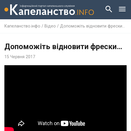
Капеланство.інфо
/
Відео
/
Допоможіть відновити фрески…
Допоможіть відновити фрески…
15 Червня 2017