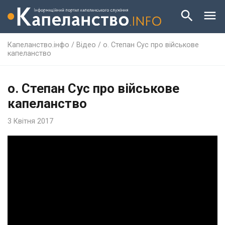
Капеланство.інфо
/
Відео
/
о. Степан Сус про військове
капеланство
о. Степан Сус про військове
капеланство
3 Квітня 2017