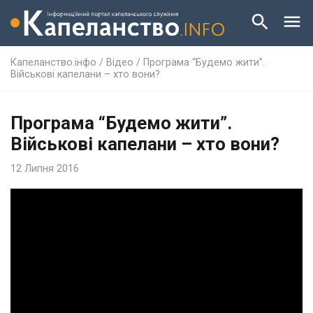
Капеланство.інфо
/
Відео
/
Програма “Будемо жити”.
Військові капелани – хто вони?
Програма “Будемо жити”.
Військові капелани – хто вони?
12 Липня 2016