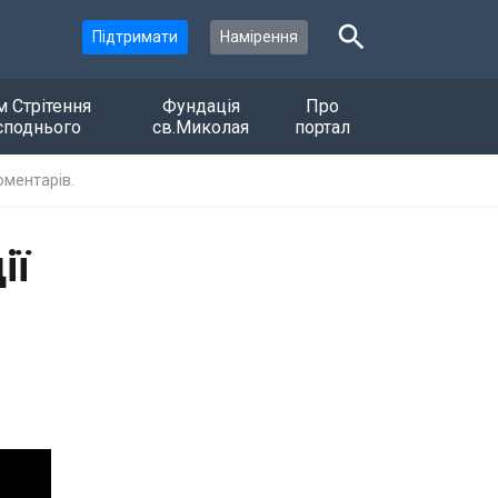
Підтримати
Намірення
м Стрітення
Фундація
Про
споднього
св.Миколая
портал
оментарів.
ії