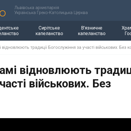
Львівська архиєпархія
Українська Греко-Католицька Церква
дентське
Сирітське
В’язничне
Хра
еланство
капеланство
капеланство
Го
і відновлюють традиції Богослужіння за участі військових. Без к
рамі відновлюють традиц
часті військових. Без