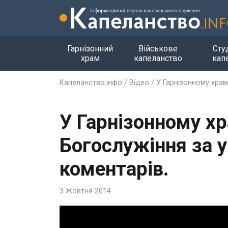
Гарнізонний
Військове
Сту
храм
капеланство
кап
Капеланство.інфо
/
Відео
/
У Гарнізонному храм
У Гарнізонному х
Богослужіння за у
коментарів.
3 Жовтня 2014